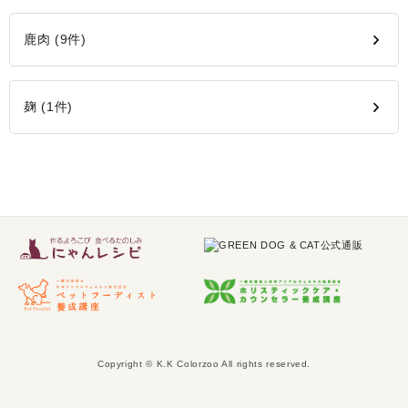
鹿肉 (9件)
麹 (1件)
Copyright © K.K Colorzoo All rights reserved.